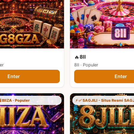
🔥
8II
er
8II · Populer
Enter
Enter
 8IIZA · Populer