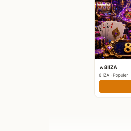
🔥
8IIZA
8IIZA · Populer