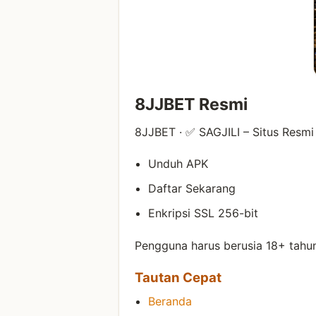
8JJBET Resmi
8JJBET · ✅ SAGJILI – Situs Resmi
Unduh APK
Daftar Sekarang
Enkripsi SSL 256-bit
Pengguna harus berusia 18+ tahu
Tautan Cepat
Beranda