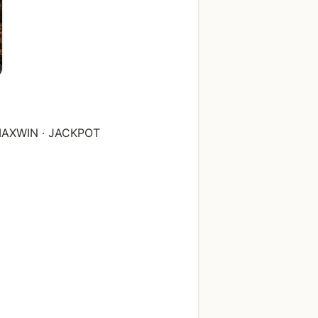
· MAXWIN · JACKPOT